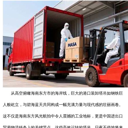
从高空俯瞰海南东方市的海岸线，巨大的港口装卸塔吊如钢铁巨
人般屹立，与碧海蓝天共同构成一幅充满力量与现代感的壮丽画卷。
这不仅是海南东方风光航拍中令人震撼的工业地标，更是中国进出口
贸易物流链条上的关键节点。这些高效运转的塔吊，日夜不停地将来